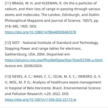
[11] BRAGG, W. H. and KLEEMAN, R. On the α particles of
radium, and their loss of range in passing through various
atoms and molecules; The London, Edinburgh, and Dublin
Philosophical Magazine and Journal of Science, 10(57), pp.
318–340, 1905. DOI:
https://doi.org/10.1080/14786440509463378
[12] NIST - National Institute of Standard and Technology,
Stopping Power and range tables for electrons,
Gaithersburg, USA, 2004. Disponível em:
https://physics.nist.gov/PhysRefData/Star/Text/ESTAR-u.html;
Acesso em: 20/06/2024.
[13] NEVES, A. C.; MAIA, C. C.; SILVA, M. E. C.; VIMEIRO, G. V.
V.; MOL, M. P. G.; Analysis of healthcare waste management
in hospital of Belo Horizonte, Brazil. Environmental Science
and Pollution Research; v.29; 2022. DOI:
https://doi.org/10.1007/s11356-022-22113-w