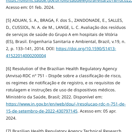
https://bvsms.saude.gov.br/bvs/saudelegis/anvisa/2018/rdc022
Acesso em: 01 feb. 2024.
[5] ADUAN, S. A., BRAGA, F. dos S., ZANDONADE, E., SALLES,
D., CUSSIOL, N. A. de M., LANGE, L. C. Avaliação dos resíduos
de serviços de saúde do Grupo A em hospitais de Vitória
(ES), Brasil. Engenharia Sanitaria e Ambiental, Brazil, v.19, n.
2, p. 133–141, 2014. DOI:
https://doi.org/10.1590/S1413-
41522014000200004
[6] Resolution of the Brazilian Health Regulatory Agency
(Anvisa)-RDC nº 751 - Dispõe sobre a classificação de risco,
os regimes de notificação e de registro, e os requisitos de
rotulagem e instruções de uso de dispositivos médicos.
Ministério da Saúde, Brasil; 2022. Disponível em:
https://www.in.gov.br/en/web/dou/-/resolucao-rdc-n-751-de-
15-de-setembro-de-2022-430797145
. Acesso em: 05 apr.
2024.
[7] Brazilian Health Regulatory Agency Technical Research,