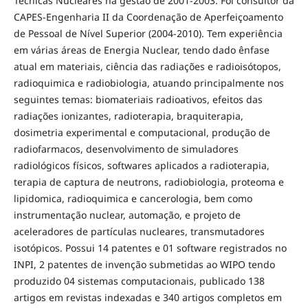
Técnicas Nucleares na gestão de 2001-2003. Foi consultor da
CAPES-Engenharia II da Coordenação de Aperfeiçoamento
de Pessoal de Nível Superior (2004-2010). Tem experiência
em várias áreas de Energia Nuclear, tendo dado ênfase
atual em materiais, ciência das radiações e radioisótopos,
radioquimica e radiobiologia, atuando principalmente nos
seguintes temas: biomateriais radioativos, efeitos das
radiações ionizantes, radioterapia, braquiterapia,
dosimetria experimental e computacional, produção de
radiofarmacos, desenvolvimento de simuladores
radiológicos físicos, softwares aplicados a radioterapia,
terapia de captura de neutrons, radiobiologia, proteoma e
lipidomica, radioquimica e cancerologia, bem como
instrumentação nuclear, automação, e projeto de
aceleradores de partículas nucleares, transmutadores
isotópicos. Possui 14 patentes e 01 software registrados no
INPI, 2 patentes de invenção submetidas ao WIPO tendo
produzido 04 sistemas computacionais, publicado 138
artigos em revistas indexadas e 340 artigos completos em