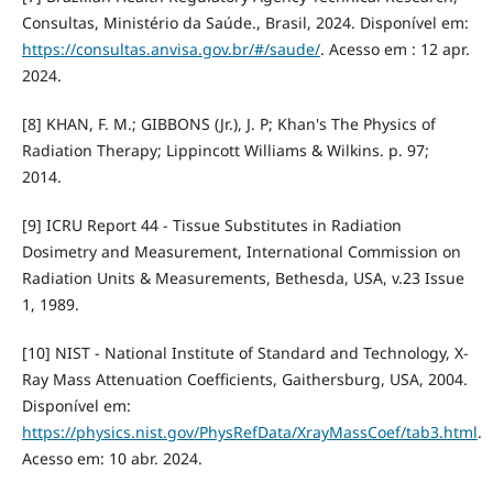
Consultas, Ministério da Saúde., Brasil, 2024. Disponível em:
https://consultas.anvisa.gov.br/#/saude/
. Acesso em : 12 apr.
2024.
[8] KHAN, F. M.; GIBBONS (Jr.), J. P; Khan's The Physics of
Radiation Therapy; Lippincott Williams & Wilkins. p. 97;
2014.
[9] ICRU Report 44 - Tissue Substitutes in Radiation
Dosimetry and Measurement, International Commission on
Radiation Units & Measurements, Bethesda, USA, v.23 Issue
1, 1989.
[10] NIST - National Institute of Standard and Technology, X-
Ray Mass Attenuation Coefficients, Gaithersburg, USA, 2004.
Disponível em:
https://physics.nist.gov/PhysRefData/XrayMassCoef/tab3.html
.
Acesso em: 10 abr. 2024.